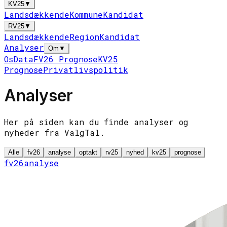
KV25
▼
Landsdækkende
Kommune
Kandidat
RV25
▼
Landsdækkende
Region
Kandidat
Analyser
Om
▼
Os
Data
FV26 Prognose
KV25
Prognose
Privatlivspolitik
Analyser
Her på siden kan du finde analyser og
nyheder fra ValgTal.
Alle
fv26
analyse
optakt
rv25
nyhed
kv25
prognose
fv26
analyse