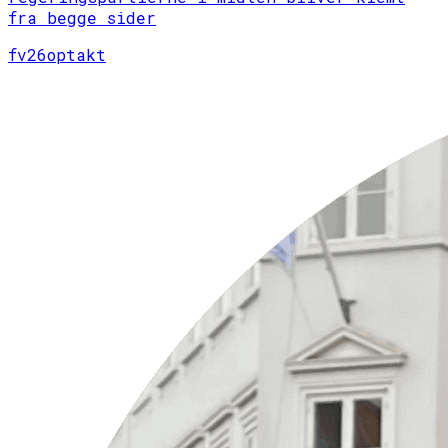
fra begge sider
fv26
optakt