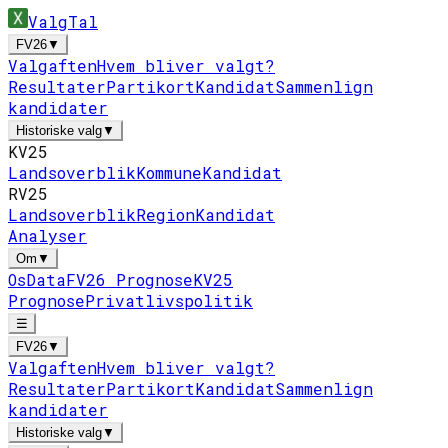
ValgTal
FV26
▼
Valgaften
Hvem bliver valgt?
Resultater
Partikort
Kandidat
Sammenlign
kandidater
Historiske valg
▼
KV25
Landsoverblik
Kommune
Kandidat
RV25
Landsoverblik
Region
Kandidat
Analyser
Om
▼
Os
Data
FV26 Prognose
KV25
Prognose
Privatlivspolitik
☰
FV26
▼
Valgaften
Hvem bliver valgt?
Resultater
Partikort
Kandidat
Sammenlign
kandidater
Historiske valg
▼