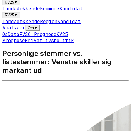
KV25
▼
Landsdækkende
Kommune
Kandidat
RV25
▼
Landsdækkende
Region
Kandidat
Analyser
Om
▼
Os
Data
FV26 Prognose
KV25
Prognose
Privatlivspolitik
Personlige stemmer vs.
listestemmer: Venstre skiller sig
markant ud