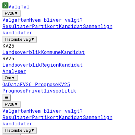
ValgTal
FV26
▼
Valgaften
Hvem bliver valgt?
Resultater
Partikort
Kandidat
Sammenlign
kandidater
Historiske valg
▼
KV25
Landsoverblik
Kommune
Kandidat
RV25
Landsoverblik
Region
Kandidat
Analyser
Om
▼
Os
Data
FV26 Prognose
KV25
Prognose
Privatlivspolitik
☰
FV26
▼
Valgaften
Hvem bliver valgt?
Resultater
Partikort
Kandidat
Sammenlign
kandidater
Historiske valg
▼