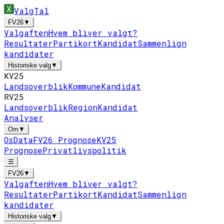
ValgTal
FV26
▼
Valgaften
Hvem bliver valgt?
Resultater
Partikort
Kandidat
Sammenlign
kandidater
Historiske valg
▼
KV25
Landsoverblik
Kommune
Kandidat
RV25
Landsoverblik
Region
Kandidat
Analyser
Om
▼
Os
Data
FV26 Prognose
KV25
Prognose
Privatlivspolitik
☰
FV26
▼
Valgaften
Hvem bliver valgt?
Resultater
Partikort
Kandidat
Sammenlign
kandidater
Historiske valg
▼