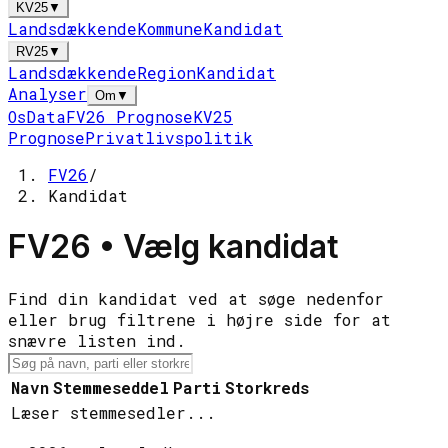
KV25
▼
Landsdækkende
Kommune
Kandidat
RV25
▼
Landsdækkende
Region
Kandidat
Analyser
Om
▼
Os
Data
FV26 Prognose
KV25
Prognose
Privatlivspolitik
FV26
/
Kandidat
FV26 • Vælg kandidat
Find din kandidat ved at søge nedenfor
eller brug filtrene i højre side for at
snævre listen ind.
Navn
Stemmeseddel
Parti
Storkreds
Læser stemmesedler...