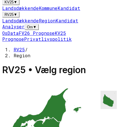
KV25
▼
Landsdækkende
Kommune
Kandidat
RV25
▼
Landsdækkende
Region
Kandidat
Analyser
Om
▼
Os
Data
FV26 Prognose
KV25
Prognose
Privatlivspolitik
RV25
/
Region
RV25 • Vælg region