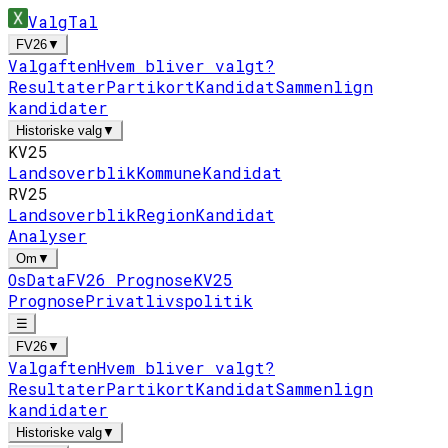
ValgTal
FV26
▼
Valgaften
Hvem bliver valgt?
Resultater
Partikort
Kandidat
Sammenlign
kandidater
Historiske valg
▼
KV25
Landsoverblik
Kommune
Kandidat
RV25
Landsoverblik
Region
Kandidat
Analyser
Om
▼
Os
Data
FV26 Prognose
KV25
Prognose
Privatlivspolitik
☰
FV26
▼
Valgaften
Hvem bliver valgt?
Resultater
Partikort
Kandidat
Sammenlign
kandidater
Historiske valg
▼