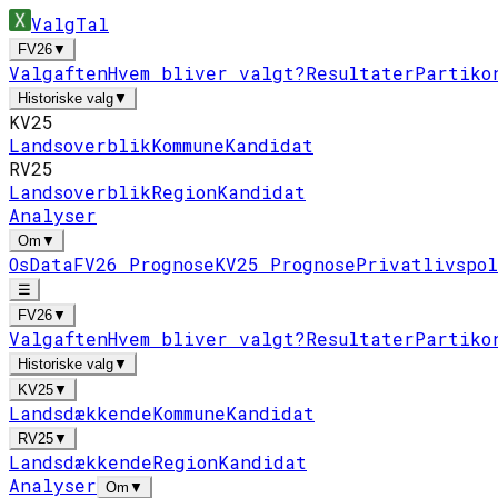
ValgTal
FV26
▼
Valgaften
Hvem bliver valgt?
Resultater
Partiko
Historiske valg
▼
KV25
Landsoverblik
Kommune
Kandidat
RV25
Landsoverblik
Region
Kandidat
Analyser
Om
▼
Os
Data
FV26 Prognose
KV25 Prognose
Privatlivspo
☰
FV26
▼
Valgaften
Hvem bliver valgt?
Resultater
Partiko
Historiske valg
▼
KV25
▼
Landsdækkende
Kommune
Kandidat
RV25
▼
Landsdækkende
Region
Kandidat
Analyser
Om
▼