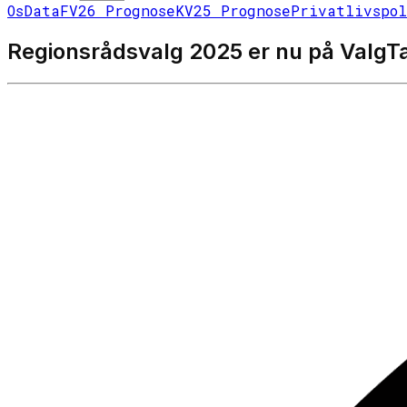
Os
Data
FV26 Prognose
KV25 Prognose
Privatlivspo
Regionsrådsvalg 2025 er nu på ValgTa