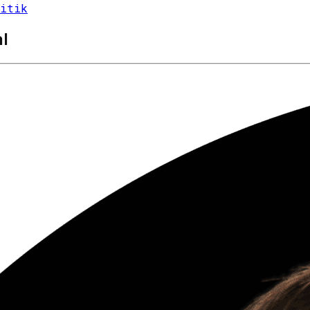
litik
l