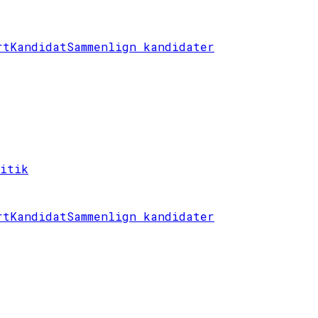
rt
Kandidat
Sammenlign kandidater
litik
rt
Kandidat
Sammenlign kandidater